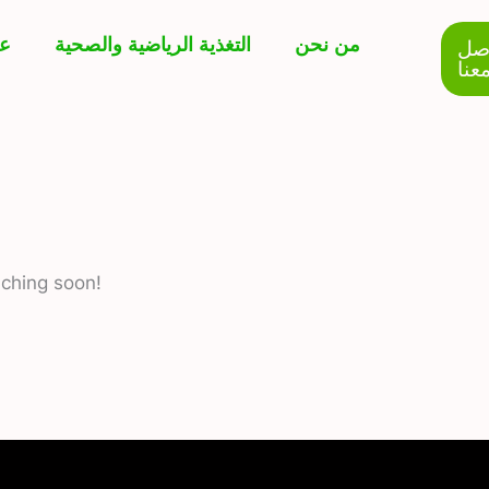
من نحن
التغذية الرياضية والصحية
عر
صل
عنا
nching soon!