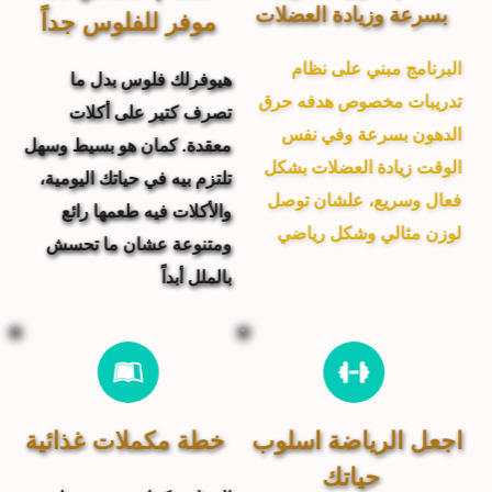
بسرعة وزيادة العضلات 
موفر للفلوس جداً
البرنامج مبني على نظام 
هيوفرلك فلوس بدل ما 
تدريبات مخصوص هدفه حرق 
تصرف كتير على أكلات 
الدهون بسرعة وفي نفس 
معقدة. كمان هو بسيط وسهل 
الوقت زيادة العضلات بشكل 
تلتزم بيه في حياتك اليومية، 
فعال وسريع، علشان توصل 
والأكلات فيه طعمها رائع 
لوزن مثالي وشكل رياضي
ومتنوعة عشان ما تحسش 
بالملل أبداً
اجعل الرياضة اسلوب 
خطة مكملات غذائية 
حياتك 