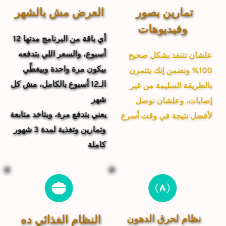
تمارين بصور 
العرض مش بالشهر
وفيديوهات
أي باقة من البرنامج مدتها 
12 
أسبوع
، والسعر اللي بتدفعه 
 علشان تتنفذ بشكل صحيح 
بيكون 
مرة واحدة
 وبيغطّي 
100% ونضمن إنك بتتمرن 
الـ12 أسبوع بالكامل، مش كل 
بالطريقة السليمة من غير 
شهر
إصابات، وعلشان نوصل 
يعني بتدفع مرة، وبتاخد متابعة 
لأفضل نتيجة في وقت أسرع
وتمارين وتغذية لمدة 3 شهور 
كاملة
نظام لحرق الدهون 
النظام الغذائي ده 