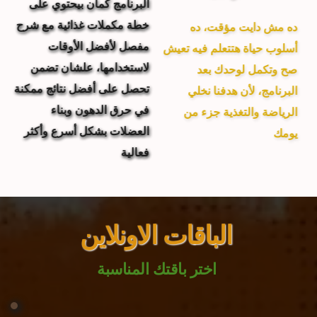
البرنامج كمان بيحتوي على 
خطة مكملات غذائية مع شرح 
ده مش دايت مؤقت، ده 
مفصل لأفضل الأوقات 
أسلوب حياة هتتعلم فيه تعيش 
لاستخدامها، علشان تضمن 
صح وتكمل لوحدك بعد 
تحصل على أفضل نتائج ممكنة 
البرنامج، لأن هدفنا نخلي 
في حرق الدهون وبناء 
الرياضة والتغذية جزء من 
العضلات بشكل أسرع وأكثر 
يومك
فعالية
الباقات الاونلاين 
اختر باقتك المناسبة 