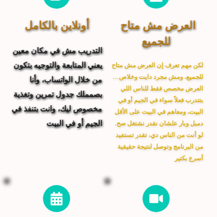
العرض 
مش متاح 
أونلاين بالكامل
للجميع
التدريب مش في مكان معين 
يعني المتابعة والتوجيه بتكون 
لكن مهم تعرف إن العرض 
مش متاح 
للجميع
، ومش مجرد دايت وخلاص… 
من خلال 
الواتساب
، وأنا 
العرض مخصص فقط للناس اللي 
بصمملك جدول تمرين وتغذية 
بتتدرب فعلاً سواء في الجيم أو في 
مخصوص ليك، وانت بتنفذ في 
البيت
، و
معاهم في البيت على الأقل 
الجيم أو في البيت
دمبل وبار
 علشان نقدر نشتغل صح. 
لو أنت من الناس دي، تقدر تستفيد 
من البرنامج وتوصل لنتيجة حقيقية 
أسرع بكتير