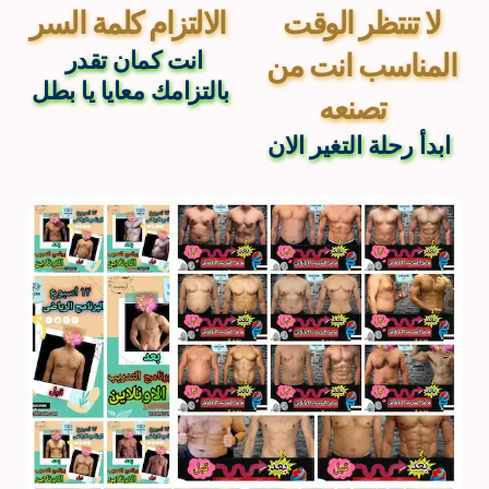
لا تنتظر الوقت 
الالتزام كلمة السر 
انت كمان تقدر 
المناسب انت من 
بالتزامك معايا يا بطل
تصنعه  
ابدأ رحلة التغير الان