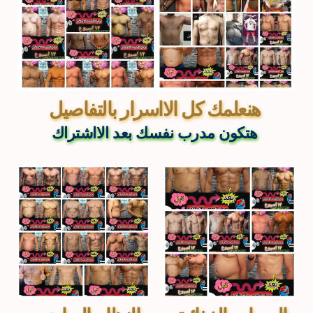
هنعلمك كل الااسرار بالتفاصيل 
هتكون مدرب نفسك بعد الااشتراك 