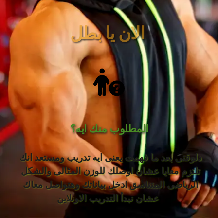
الان يا بطل 
المطلوب منك ايه؟
دلوقتى بعد ما فهمت يعنى ايه تدريب ومستعد انك 
تلتزم معايا عشان اوصلك للوزن المثالى والشكل 
الرياضى المتناسق ادخل بياناتك وهتواصل معاك 
عشان نبدأ التدريب الاونلاين 