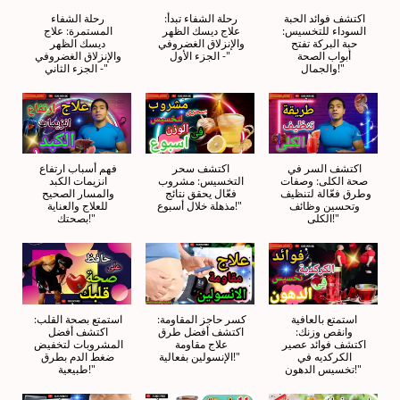
اكتشف فوائد الحبة 
رحلة الشفاء تبدأ: 
رحلة الشفاء 
السوداء للتخسيس: 
علاج ديسك الظهر 
المستمرة: علاج 
حبة البركة تفتح 
والإنزلاق الغضروفي 
ديسك الظهر 
أبواب الصحة 
- الجزء الأول"
والإنزلاق الغضروفي 
والجمال!"
- الجزء الثاني"
اكتشف السر في 
اكتشف سحر 
فهم أسباب ارتفاع 
صحة الكلى: وصفات 
التخسيس: مشروب 
انزيمات الكبد 
وطرق فعّالة لتنظيف 
فعّال يحقق نتائج 
والمسار الصحيح 
وتحسين وظائف 
مذهلة خلال أسبوع!"
للعلاج والعناية 
الكلى!"
بصحتك!"
استمتع بالعافية 
كسر حاجز المقاومة: 
استمتع بصحة القلب: 
وانقص وزنك: 
اكتشف أفضل طرق 
اكتشف أفضل 
اكتشف فوائد عصير 
علاج مقاومة 
المشروبات لتخفيض 
الكركديه في 
الإنسولين بفعالية!"
ضغط الدم بطرق 
تخسيس الدهون!"
طبيعية!"