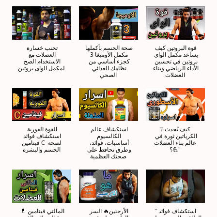
قوة البروتين كيف 
صحة الجسم بأكملها 
تجنب خسارة 
يساعد مكمل الواي 
مكمل الأوميغا 3 
العضلات مع 
بروتين في تحسين 
كجزء أساسي من 
الاستخدام الصح 
الأداء الرياضي وبناء 
نظامك الغذائي 
لمكمل الواى بروتين
العضلات
الصحي
❔️كيف يُحدث 
استكشاف عالم 
القوة الفورية 
الكرياتين ثورة في 
الكالسيوم 
استكشاف فوائد 
عالم بناء العضلات
أساسيات، فوائد، 
فيتامين C لصحة 
💪؟"
وطرق تحافظ على 
الجسم والبشرة
صحتك العظمية
"استكشاف فوائد 
الأرجنين🔥 السر 
المالتي فيتامين 💊 