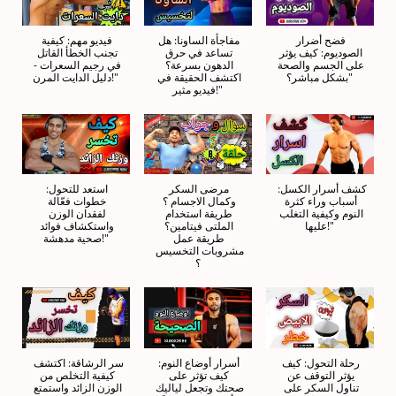
فضح أضرار 
مفاجأة الساونا: هل 
فيديو مهم: كيفية 
الصوديوم: كيف يؤثر 
تساعد في حرق 
تجنب الخطأ القاتل 
على الجسم والصحة 
الدهون بسرعة؟ 
في رجيم السعرات - 
بشكل مباشر؟"
اكتشف الحقيقة في 
دليل الدايت المرن!"
فيديو مثير!"
كشف أسرار الكسل: 
مرضى السكر 
استعد للتحول: 
أسباب وراء كثرة 
وكمال الاجسام ؟ 
خطوات فعّالة 
النوم وكيفية التغلب 
طريقة استخدام 
لفقدان الوزن 
عليها!"
الملتى فيتامين؟ 
واستكشاف فوائد 
طريقة عمل 
صحية مدهشة!"
مشروبات التخسيس 
؟
رحلة التحول: كيف 
أسرار أوضاع النوم: 
سر الرشاقة: اكتشف 
يؤثر التوقف عن 
كيف تؤثر على 
كيفية التخلص من 
تناول السكر على 
صحتك وتجعل لياليك 
الوزن الزائد واستمتع 