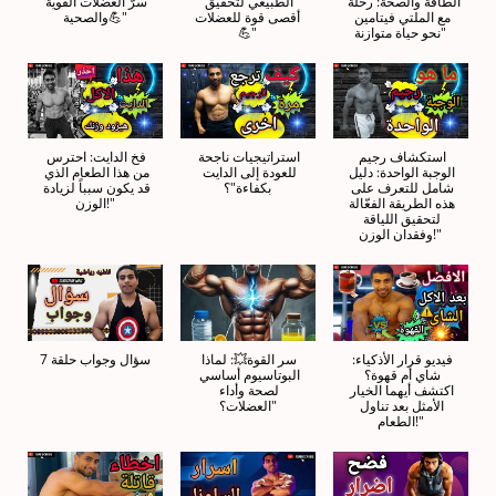
الطاقة والصحة: رحلة 
الطبيعي لتحقيق 
سرّ العضلات القوية 
مع الملتي فيتامين 
أقصى قوة للعضلات
والصحية💪"
نحو حياة متوازنة"
💪"
استكشاف رجيم 
استراتيجيات ناجحة 
فخ الدايت: احترس 
الوجبة الواحدة: دليل 
للعودة إلى الدايت 
من هذا الطعام الذي 
شامل للتعرف على 
بكفاءة"؟
قد يكون سبباً لزيادة 
هذه الطريقة الفعّالة 
الوزن!"
لتحقيق اللياقة 
وفقدان الوزن!"
فيديو قرار الأذكياء: 
سر القوة💥: لماذا 
سؤال وجواب حلقة 7
شاي أم قهوة؟ 
البوتاسيوم أساسي 
اكتشف أيهما الخيار 
لصحة وأداء 
الأمثل بعد تناول 
العضلات؟"
الطعام!"