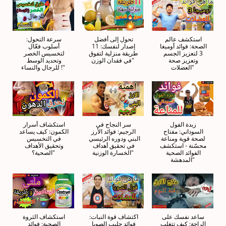
استكشف عالم 
تحول إلى أفضل 
سرعة التحول: 
الصحة: فوائد أوميغا 
إصدار لنفسك: 11 
أسلوب فعّال 
3 لتعزيز الجسم 
طريقة منزلية لتفوق 
لتخسيس الخصر 
وتعزيز صحة 
في فقدان الوزن"
وتحديد الوسط 
العضلات"
للرجال والنساء !"
زبدة الفول 
سر النجاح في 
استكشاف أسرار 
السوداني: مفتاح 
الرجيم: فوائد الأرز 
الكمون: كيف يساعد 
لصحة قوية ومناعة 
البني ودوره الرئيسي 
في التخسيس 
محسّنة - استكشف 
في تحقيق أهداف 
وتحقيق الأهداف 
الفوائد الصحية 
الخسارة الوزنية"
الصحية؟"
المدهشة"
ساعد نفسك على 
اكتشاف قوة النبات: 
استكشاف الثروة 
الراحة: كيف تتغلب 
فوائد حليب الصويا 
الصحية: فوائد 