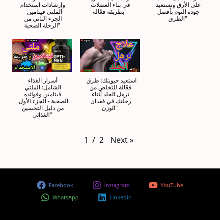
على الأرق وتستعيد 
في بناء العضلات 
وإرشادات استخدام 
جودة النوم بأفضل 
بطريقة فعّالة"
الملتي فيتامين - 
الطرق"
الجزء الثاني من 
الرحلة الصحية"
استعيد حيويتك: طرق 
أسرار الغذاء 
فعّالة للتخلص من 
الشامل: الملتي 
ترهل الجلد أثناء 
فيتامين وفوائده 
رحلتك في فقدان 
الصحية - الجزء الأول 
الوزن"
من دليل التحسين 
الغذائي"
Next
»
1
 / 
2
Facebook
Instagram
YouTube
WhatsApp
Linkedin
TikTok
Threads