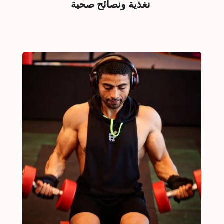
نغذية ونصائح صحية 